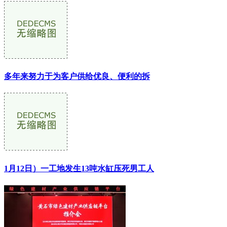
多年来努力于为客户供给优良、便利的拆
1月12日）一工地发生13吨水缸压死男工人